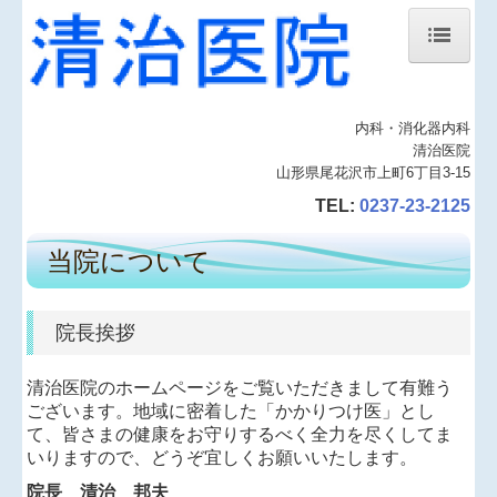
ホーム
内科・消化器内科
当院について
清治医院
山形県尾花沢市上町6丁目3-15
診療案内
TEL:
0237-23-2125
診療報酬改定に関する院内掲示
当院について
地図、交通案内
2012年 桜
院長挨拶
2012年 桜 紅葉
清治医院のホームページをご覧いただきまして有難う
自然エネルギーの有効活用
ございます。地域に密着した「かかりつけ医」とし
て、皆さまの健康をお守りするべく全力を尽くしてま
院長コラム（NEW）
いりますので、どうぞ宜しくお願いいたします。
院長コラム（過去分）
院長 清治 邦夫